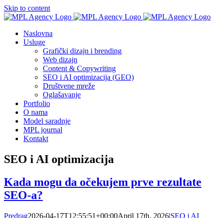
Skip to content
Naslovna
Usluge
Grafički dizajn i brending
Web dizajn
Content & Copywriting
SEO i AI optimizacija (GEO)
Društvene mreže
Oglašavanje
Portfolio
O nama
Model saradnje
MPL journal
Kontakt
SEO i AI optimizacija
Kada mogu da očekujem prve rezultate
SEO-a?
Predrag
2026-04-17T12:55:51+00:00
April 17th, 2026
|
SEO i AI