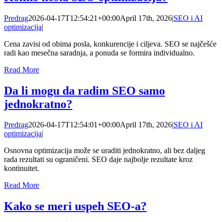
Predrag
2026-04-17T12:54:21+00:00
April 17th, 2026
|
SEO i AI
optimizacija
|
Cena zavisi od obima posla, konkurencije i ciljeva. SEO se najčešće
radi kao mesečna saradnja, a ponuda se formira individualno.
Read More
Da li mogu da radim SEO samo
jednokratno?
Predrag
2026-04-17T12:54:01+00:00
April 17th, 2026
|
SEO i AI
optimizacija
|
Osnovna optimizacija može se uraditi jednokratno, ali bez daljeg
rada rezultati su ograničeni. SEO daje najbolje rezultate kroz
kontinuitet.
Read More
Kako se meri uspeh SEO-a?