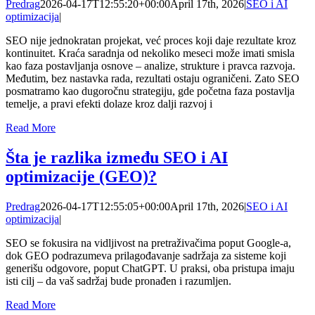
Predrag
2026-04-17T12:55:20+00:00
April 17th, 2026
|
SEO i AI
optimizacija
|
SEO nije jednokratan projekat, već proces koji daje rezultate kroz
kontinuitet. Kraća saradnja od nekoliko meseci može imati smisla
kao faza postavljanja osnove – analize, strukture i pravca razvoja.
Međutim, bez nastavka rada, rezultati ostaju ograničeni. Zato SEO
posmatramo kao dugoročnu strategiju, gde početna faza postavlja
temelje, a pravi efekti dolaze kroz dalji razvoj i
Read More
Šta je razlika između SEO i AI
optimizacije (GEO)?
Predrag
2026-04-17T12:55:05+00:00
April 17th, 2026
|
SEO i AI
optimizacija
|
SEO se fokusira na vidljivost na pretraživačima poput Google-a,
dok GEO podrazumeva prilagođavanje sadržaja za sisteme koji
generišu odgovore, poput ChatGPT. U praksi, oba pristupa imaju
isti cilj – da vaš sadržaj bude pronađen i razumljen.
Read More