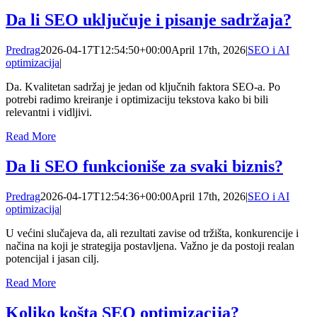
Da li SEO uključuje i pisanje sadržaja?
Predrag
2026-04-17T12:54:50+00:00
April 17th, 2026
|
SEO i AI
optimizacija
|
Da. Kvalitetan sadržaj je jedan od ključnih faktora SEO-a. Po
potrebi radimo kreiranje i optimizaciju tekstova kako bi bili
relevantni i vidljivi.
Read More
Da li SEO funkcioniše za svaki biznis?
Predrag
2026-04-17T12:54:36+00:00
April 17th, 2026
|
SEO i AI
optimizacija
|
U većini slučajeva da, ali rezultati zavise od tržišta, konkurencije i
načina na koji je strategija postavljena. Važno je da postoji realan
potencijal i jasan cilj.
Read More
Koliko košta SEO optimizacija?