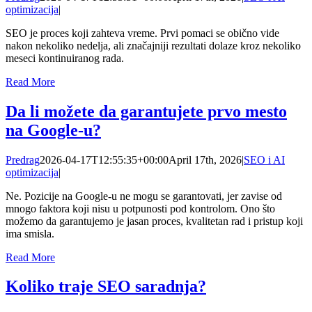
optimizacija
|
SEO je proces koji zahteva vreme. Prvi pomaci se obično vide
nakon nekoliko nedelja, ali značajniji rezultati dolaze kroz nekoliko
meseci kontinuiranog rada.
Read More
Da li možete da garantujete prvo mesto
na Google-u?
Predrag
2026-04-17T12:55:35+00:00
April 17th, 2026
|
SEO i AI
optimizacija
|
Ne. Pozicije na Google-u ne mogu se garantovati, jer zavise od
mnogo faktora koji nisu u potpunosti pod kontrolom. Ono što
možemo da garantujemo je jasan proces, kvalitetan rad i pristup koji
ima smisla.
Read More
Koliko traje SEO saradnja?