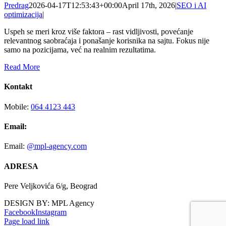
Predrag
2026-04-17T12:53:43+00:00
April 17th, 2026
|
SEO i AI
optimizacija
|
Uspeh se meri kroz više faktora – rast vidljivosti, povećanje
relevantnog saobraćaja i ponašanje korisnika na sajtu. Fokus nije
samo na pozicijama, već na realnim rezultatima.
Read More
Kontakt
Mobile:
064 4123 443
Email:
Email:
@mpl-agency.com
ADRESA
Pere Veljkovića 6/g, Beograd
DESIGN BY: MPL Agency
Facebook
Instagram
Page load link