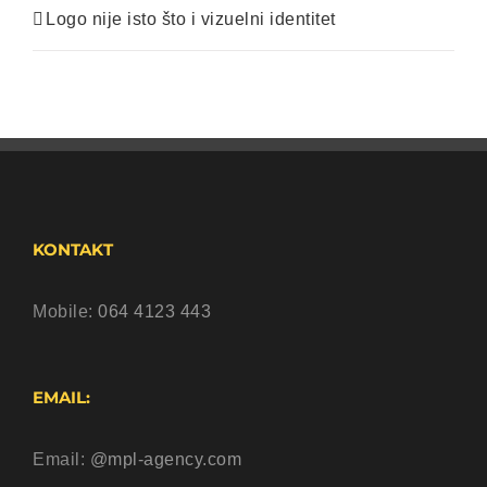
Logo nije isto što i vizuelni identitet
KONTAKT
Mobile:
064 4123 443
EMAIL:
Email:
@mpl-agency.com