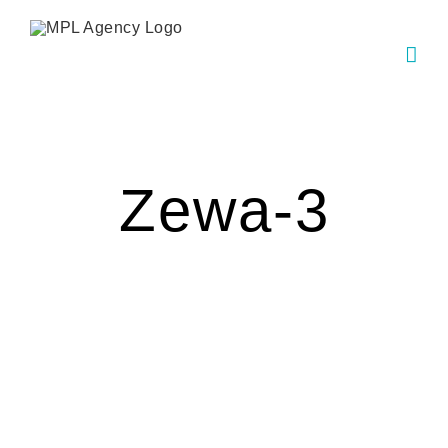
Skip
to
content
Zewa-3