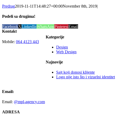
Predrag
2019-11-11T14:48:27+00:00
November 8th, 2019
|
Podeli sa drugima!
Facebook
X
LinkedIn
WhatsApp
Pinterest
Email
Kontakt
Kategorije
Mobile:
064 4123 443
Design
Web Design
Najnovije
Sajt koji donosi klijente
Logo nije isto što i vizuelni identitet
Email:
Email:
@mpl-agency.com
ADRESA