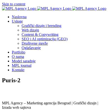
Skip to content
Naslovna
Usluge
Grafički dizajn i brending
Web dizajn
Content & Copywriting
SEO i AI optimizacija (GEO)
Društvene mreže
Oglašavanje
Portfolio
O nama
Model saradnje
MPL journal
Kontakt
Puris-2
MPL Agency – Marketing agencija Beograd | Grafički dizajn |
Izrada web sajtova