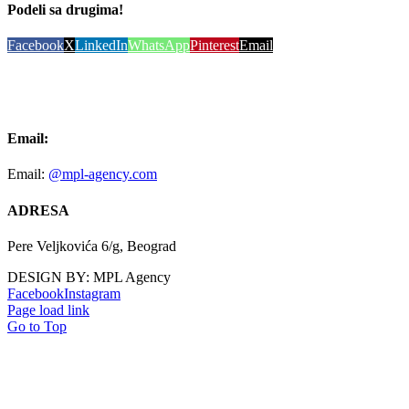
Podeli sa drugima!
Facebook
X
LinkedIn
WhatsApp
Pinterest
Email
Email:
Email:
@mpl-agency.com
ADRESA
Pere Veljkovića 6/g, Beograd
DESIGN BY: MPL Agency
Facebook
Instagram
Page load link
Go to Top