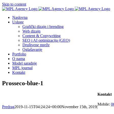
Skip to content
Naslovna
Usluge
Grafički dizajn i brending
Web dizajn
Content & Copywriting
SEO i AI optimizacija (GEO)
Društvene mreže
Oglašavanje
Portfolio
O nama
Model saradnje
MPL journal
Kontakt
Prosseco-blue-1
Kontakt
Mobile:
0
Predrag
2019-11-15T04:24:24+00:00
November 15th, 2019
|