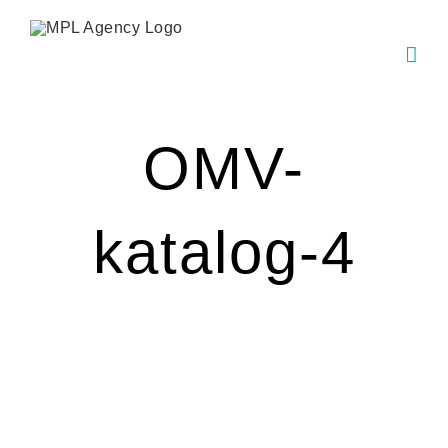
Skip
to
content
OMV-
katalog-4