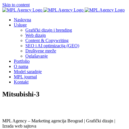
Skip to content
Naslovna
Usluge
Grafički dizajn i brending
Web dizajn
Content & Copywriting
SEO i AI optimizacija (GEO)
Društvene mreže
Oglašavanje
Portfolio
O nama
Model saradnje
MPL journal
Kontakt
Mitsubishi-3
MPL Agency – Marketing agencija Beograd | Grafički dizajn |
Izrada web sajtova