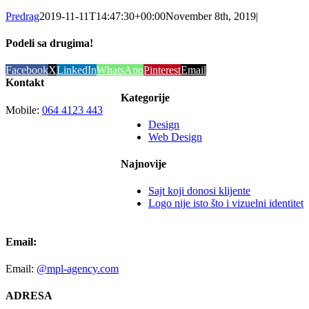
Predrag
2019-11-11T14:47:30+00:00
November 8th, 2019
|
Podeli sa drugima!
Facebook
X
LinkedIn
WhatsApp
Pinterest
Email
Kontakt
Kategorije
Mobile:
064 4123 443
Design
Web Design
Najnovije
Sajt koji donosi klijente
Logo nije isto što i vizuelni identitet
Email:
Email:
@mpl-agency.com
ADRESA