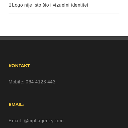
Logo nije isto što i vizuelni identitet
KONTAKT
Mobile:
064 4123 443
EMAIL:
Email:
@mpl-agency.com