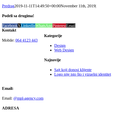
Predrag
2019-11-11T14:49:50+00:00
November 11th, 2019
|
Podeli sa drugima!
Facebook
X
LinkedIn
WhatsApp
Pinterest
Email
Kontakt
Kategorije
Mobile:
064 4123 443
Design
Web Design
Najnovije
Sajt koji donosi klijente
Logo nije isto što i vizuelni identitet
Email:
Email:
@mpl-agency.com
ADRESA