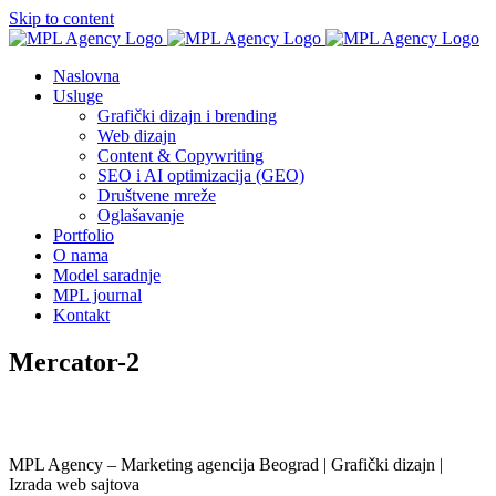
Skip to content
Naslovna
Usluge
Grafički dizajn i brending
Web dizajn
Content & Copywriting
SEO i AI optimizacija (GEO)
Društvene mreže
Oglašavanje
Portfolio
O nama
Model saradnje
MPL journal
Kontakt
Mercator-2
MPL Agency – Marketing agencija Beograd | Grafički dizajn |
Izrada web sajtova