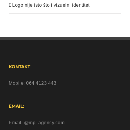
Logo nije isto što i vizuelni identitet
KONTAKT
Mobile:
064 4123 443
EMAIL:
Email:
@mpl-agency.com