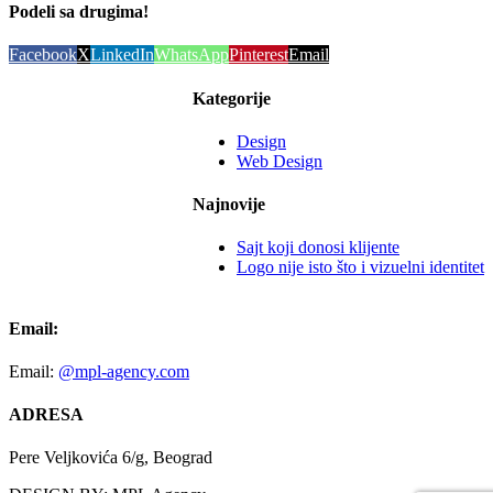
Podeli sa drugima!
Facebook
X
LinkedIn
WhatsApp
Pinterest
Email
Kategorije
Design
Web Design
Najnovije
Sajt koji donosi klijente
Logo nije isto što i vizuelni identitet
Email:
Email:
@mpl-agency.com
ADRESA
Pere Veljkovića 6/g, Beograd