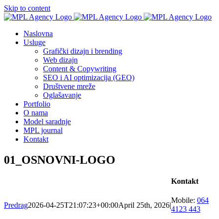
Skip to content
Naslovna
Usluge
Grafički dizajn i brending
Web dizajn
Content & Copywriting
SEO i AI optimizacija (GEO)
Društvene mreže
Oglašavanje
Portfolio
O nama
Model saradnje
MPL journal
Kontakt
01_OSNOVNI-LOGO
Kontakt
Mobile:
064
Predrag
2026-04-25T21:07:23+00:00
April 25th, 2026
|
4123 443