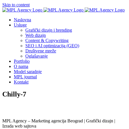
Skip to content
Naslovna
Usluge
Grafički dizajn i brending
Web dizajn
Content & Copywriting
SEO i AI optimizacija (GEO)
Društvene mreže
Oglašavanje
Portfolio
O nama
Model saradnje
MPL journal
Kontakt
Chilly-7
MPL Agency – Marketing agencija Beograd | Grafički dizajn |
Izrada web sajtova