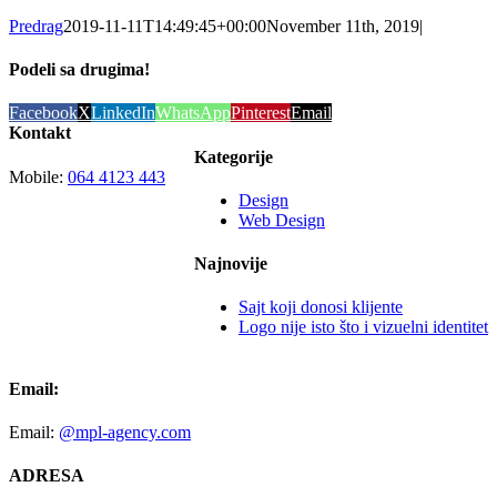
Predrag
2019-11-11T14:49:45+00:00
November 11th, 2019
|
Podeli sa drugima!
Facebook
X
LinkedIn
WhatsApp
Pinterest
Email
Kontakt
Kategorije
Mobile:
064 4123 443
Design
Web Design
Najnovije
Sajt koji donosi klijente
Logo nije isto što i vizuelni identitet
Email:
Email:
@mpl-agency.com
ADRESA