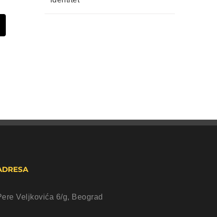
t
mail
ADRESA
Pere Veljkovića 6/g, Beograd