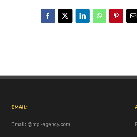
Facebook
X
LinkedIn
WhatsApp
Pinteres
E
EMAIL:
Email:
@mpl-agency.com