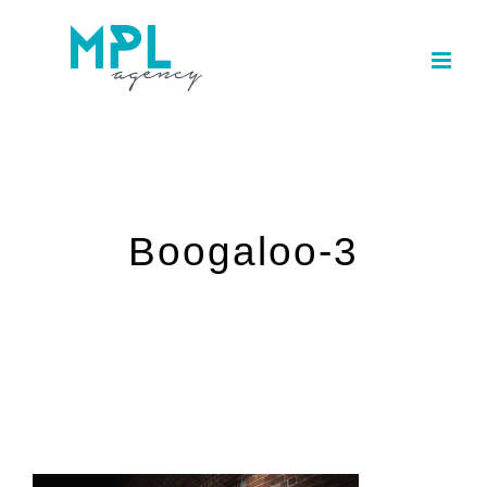
Skip
to
content
Boogaloo-3