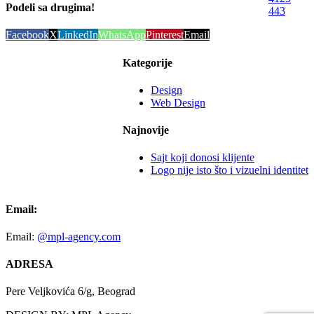
Podeli sa drugima!
443
Facebook
X
LinkedIn
WhatsApp
Pinterest
Email
Kategorije
Design
Web Design
Najnovije
Sajt koji donosi klijente
Logo nije isto što i vizuelni identitet
Email:
Email:
@mpl-agency.com
ADRESA
Pere Veljkovića 6/g, Beograd