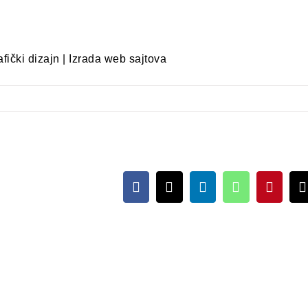
ički dizajn | Izrada web sajtova
Facebook
X
LinkedIn
WhatsApp
Pinter