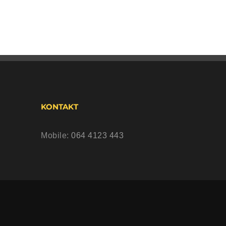
KONTAKT
Mobile:
064 4123 443