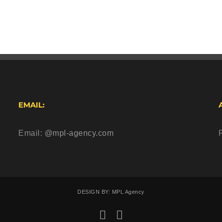
EMAIL:
Email:
@mpl-agency.com
DESIGN BY: MPL Agency
Facebook
Instagram