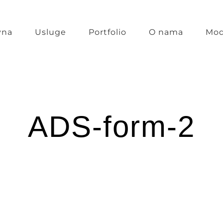
vna
Usluge
Portfolio
O nama
Mod
ADS-form-2