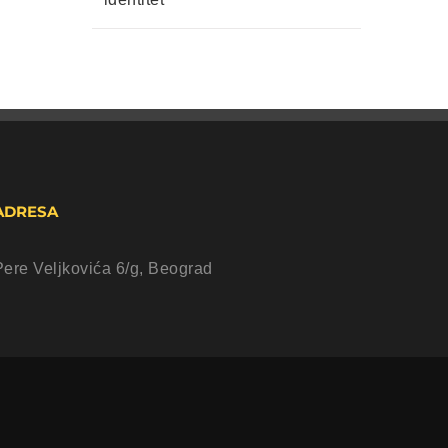
ADRESA
Pere Veljkovića 6/g, Beograd