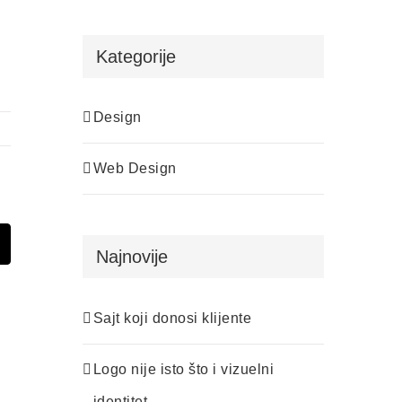
Kategorije
Design
Web Design
est
Email
Najnovije
Sajt koji donosi klijente
Logo nije isto što i vizuelni
identitet