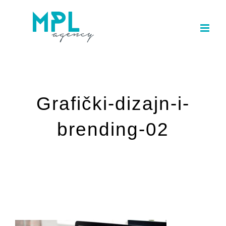
Skip
to
content
Grafički-dizajn-i-
brending-02