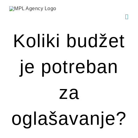
Skip
to
content
Koliki budžet
je potreban
za
oglašavanje?