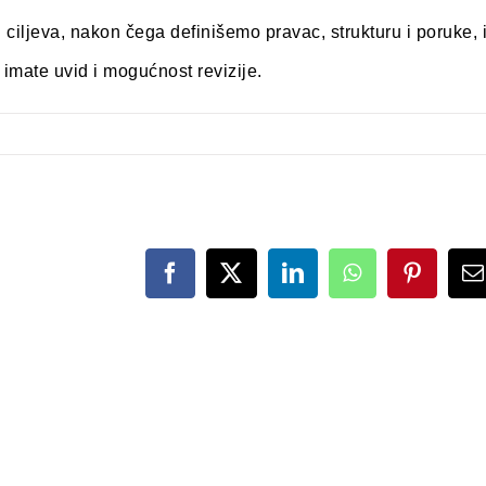
iljeva, nakon čega definišemo pravac, strukturu i poruke, 
imate uvid i mogućnost revizije.
Facebook
X
LinkedIn
WhatsApp
Pinteres
E