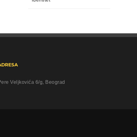
ADRESA
Pere Veljkovića 6/g, Beograd