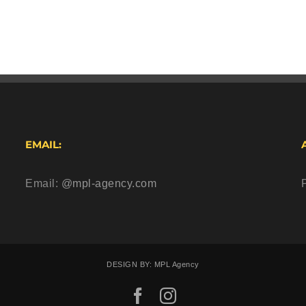
EMAIL:
Email:
@mpl-agency.com
DESIGN BY: MPL Agency
Facebook
Instagram