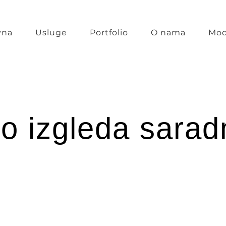
vna
Usluge
Portfolio
O nama
Mod
o izgleda sarad