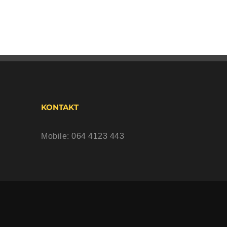
KONTAKT
Mobile:
064 4123 443