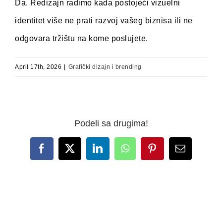
Da. Redizajn radimo kada postojeći vizuelni
identitet više ne prati razvoj vašeg biznisa ili ne
odgovara tržištu na kome poslujete.
April 17th, 2026
|
Grafički dizajn i brending
Podeli sa drugima!
Facebook
X
LinkedIn
WhatsApp
Pinterest
Email