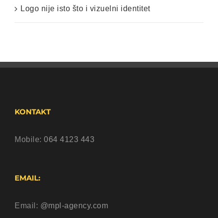
Logo nije isto što i vizuelni identitet
KONTAKT
Mobile:
064 4123 443
EMAIL:
Email:
@mpl-agency.com