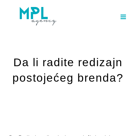
Skip
to
content
Da li radite redizajn
postojećeg brenda?