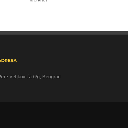
ADRESA
Pere Veljkovića 6/g, Beograd