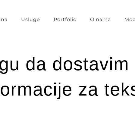
vna
Usluge
Portfolio
O nama
Mod
ogu da dostavim
formacije za tek