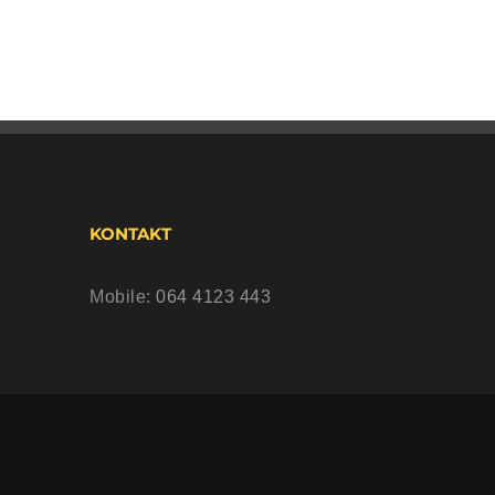
KONTAKT
Mobile:
064 4123 443