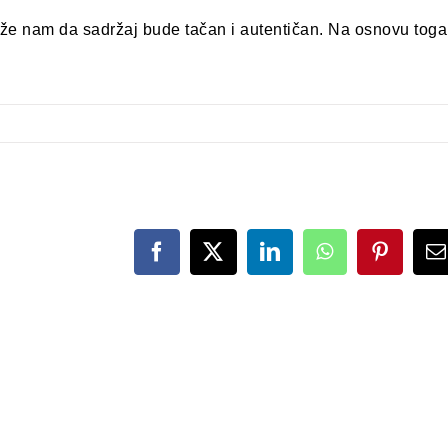
že nam da sadržaj bude tačan i autentičan. Na osnovu toga
Facebook
X
LinkedIn
WhatsApp
Pinteres
E