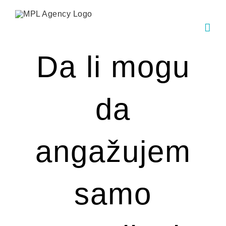
Skip
to
content
Da li mogu
da
angažujem
samo