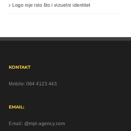
Logo nije isto što i vizuelni identitet
KONTAKT
Mobile:
064 4123 443
EMAIL:
Email:
@mpl-agency.com