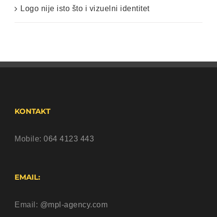
Logo nije isto što i vizuelni identitet
KONTAKT
Mobile:
064 4123 443
EMAIL:
Email:
@mpl-agency.com