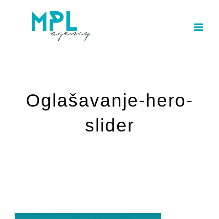
Skip
to
content
Oglašavanje-hero-
slider