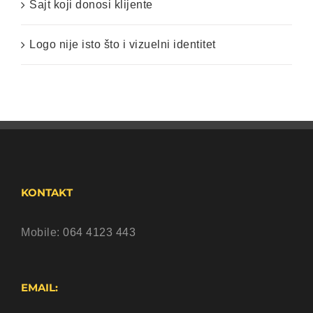
Sajt koji donosi klijente
Logo nije isto što i vizuelni identitet
KONTAKT
Mobile:
064 4123 443
EMAIL: