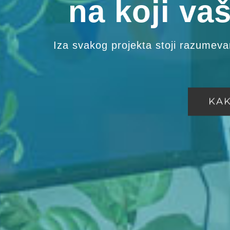
na koji va
Iza svakog projekta stoji razumevan
KA