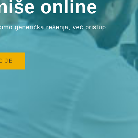
niše online
adimo generička rešenja, već pristup
CIJE