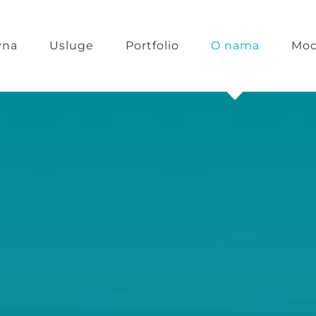
vna
Usluge
Portfolio
O nama
Mod