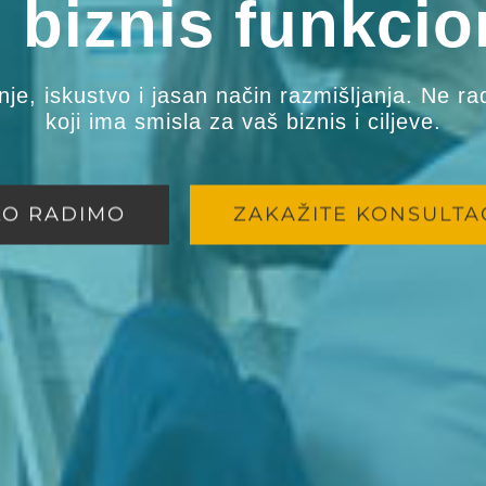
š biznis funkcio
je, iskustvo i jasan način razmišljanja. Ne r
koji ima smisla za vaš biznis i ciljeve.
KO RADIMO
ZAKAŽITE KONSULTA